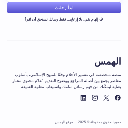
ابدأ رحلتك
🌙 إلهام نقي، بلا إزعاج... فقط رسائل تستحق أن تُقرأ
الهمس
منصة متخصصة في تفسير الأحلام وفقًا للمنهج الإسلامي، بأسلوب
معاصر يجمع بين أصالة المراجع ووضوح التقديم. نُقدّم محتوى مختار
بعناية ليمكّنك من فهم رسائل منامك واستيعاب معانيه العميقة.
جميع الحقوق محفوظة © 2025 — موقع الهمس.