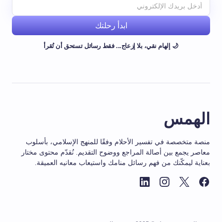
ابدأ رحلتك
🌙 إلهام نقي، بلا إزعاج... فقط رسائل تستحق أن تُقرأ
الهمس
منصة متخصصة في تفسير الأحلام وفقًا للمنهج الإسلامي، بأسلوب
معاصر يجمع بين أصالة المراجع ووضوح التقديم. نُقدّم محتوى مختار
بعناية ليمكّنك من فهم رسائل منامك واستيعاب معانيه العميقة.