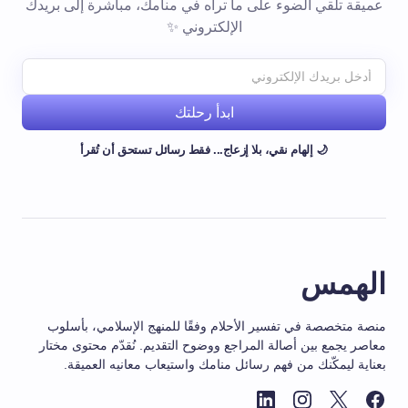
عميقة تلقي الضوء على ما تراه في منامك، مباشرة إلى بريدك
الإلكتروني ✨
ابدأ رحلتك
🌙 إلهام نقي، بلا إزعاج... فقط رسائل تستحق أن تُقرأ
الهمس
منصة متخصصة في تفسير الأحلام وفقًا للمنهج الإسلامي، بأسلوب
معاصر يجمع بين أصالة المراجع ووضوح التقديم. نُقدّم محتوى مختار
بعناية ليمكّنك من فهم رسائل منامك واستيعاب معانيه العميقة.