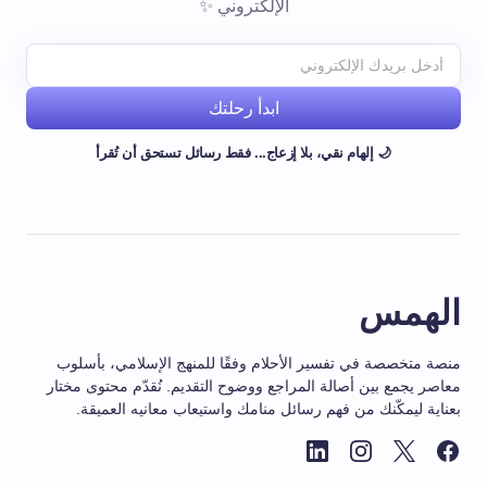
الإلكتروني ✨
ابدأ رحلتك
🌙 إلهام نقي، بلا إزعاج... فقط رسائل تستحق أن تُقرأ
الهمس
منصة متخصصة في تفسير الأحلام وفقًا للمنهج الإسلامي، بأسلوب
معاصر يجمع بين أصالة المراجع ووضوح التقديم. نُقدّم محتوى مختار
بعناية ليمكّنك من فهم رسائل منامك واستيعاب معانيه العميقة.