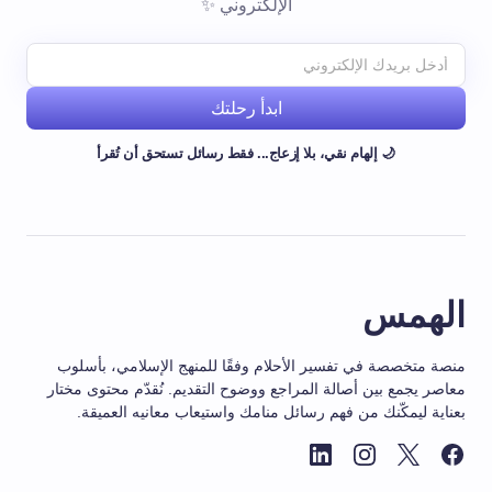
الإلكتروني ✨
ابدأ رحلتك
🌙 إلهام نقي، بلا إزعاج... فقط رسائل تستحق أن تُقرأ
الهمس
منصة متخصصة في تفسير الأحلام وفقًا للمنهج الإسلامي، بأسلوب
معاصر يجمع بين أصالة المراجع ووضوح التقديم. نُقدّم محتوى مختار
بعناية ليمكّنك من فهم رسائل منامك واستيعاب معانيه العميقة.