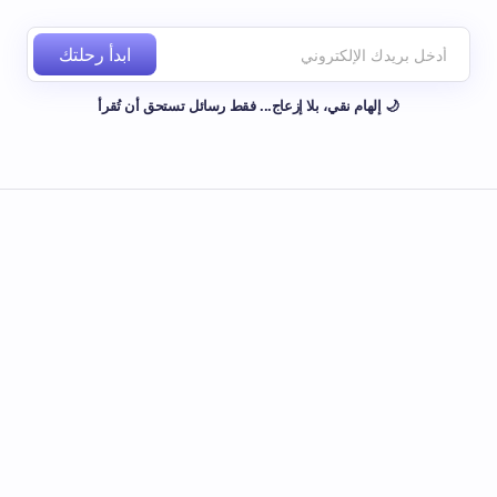
ابدأ رحلتك
🌙 إلهام نقي، بلا إزعاج... فقط رسائل تستحق أن تُقرأ