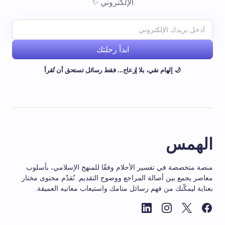
الإلكتروني ✨
ابدأ رحلتك
🌙 إلهام نقي، بلا إزعاج... فقط رسائل تستحق أن تُقرأ
الهمس
منصة متخصصة في تفسير الأحلام وفقًا للمنهج الإسلامي، بأسلوب
معاصر يجمع بين أصالة المراجع ووضوح التقديم. نُقدّم محتوى مختار
بعناية ليمكّنك من فهم رسائل منامك واستيعاب معانيه العميقة.