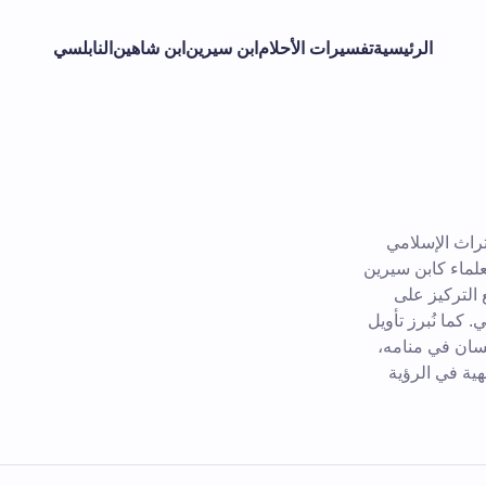
الرئيسية
تفسيرات الأحلام
ابن سيرين
ابن شاهين
النابلسي
راث الإسلامي
علماء كابن سيرين
 التركيز على
 كما نُبرز تأويل
إنسان في منامه،
ية في الرؤية