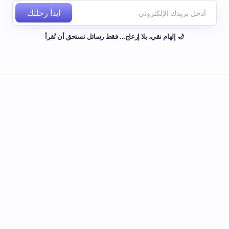
ابدأ رحلتك
🌙 إلهام نقي، بلا إزعاج... فقط رسائل تستحق أن تُقرأ