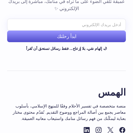
عميقة تلقي الضوء على ما تراه في منامك، مباشرة إلى بريدك
الإلكتروني ✨
ابدأ رحلتك
🌙 إلهام نقي، بلا إزعاج... فقط رسائل تستحق أن تُقرأ
الهمس
منصة متخصصة في تفسير الأحلام وفقًا للمنهج الإسلامي، بأسلوب
معاصر يجمع بين أصالة المراجع ووضوح التقديم. نُقدّم محتوى مختار
بعناية ليمكّنك من فهم رسائل منامك واستيعاب معانيه العميقة.