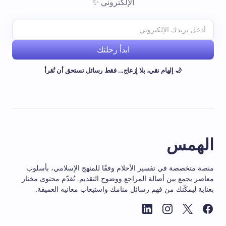
الإلكتروني ✨
ابدأ رحلتك
🌙 إلهام نقي، بلا إزعاج... فقط رسائل تستحق أن تُقرأ
الهمس
منصة متخصصة في تفسير الأحلام وفقًا للمنهج الإسلامي، بأسلوب
معاصر يجمع بين أصالة المراجع ووضوح التقديم. نُقدّم محتوى مختار
بعناية ليمكّنك من فهم رسائل منامك واستيعاب معانيه العميقة.