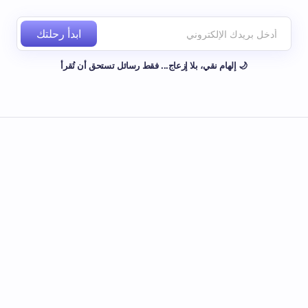
ابدأ رحلتك
🌙 إلهام نقي، بلا إزعاج... فقط رسائل تستحق أن تُقرأ