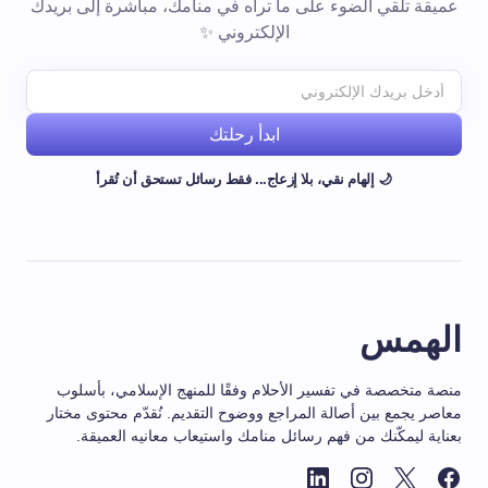
عميقة تلقي الضوء على ما تراه في منامك، مباشرة إلى بريدك
الإلكتروني ✨
ابدأ رحلتك
🌙 إلهام نقي، بلا إزعاج... فقط رسائل تستحق أن تُقرأ
الهمس
منصة متخصصة في تفسير الأحلام وفقًا للمنهج الإسلامي، بأسلوب
معاصر يجمع بين أصالة المراجع ووضوح التقديم. نُقدّم محتوى مختار
بعناية ليمكّنك من فهم رسائل منامك واستيعاب معانيه العميقة.