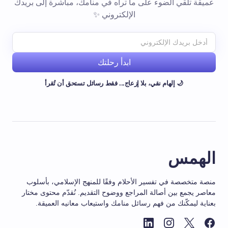
عميقة تلقي الضوء على ما تراه في منامك، مباشرة إلى بريدك
الإلكتروني ✨
ابدأ رحلتك
🌙 إلهام نقي، بلا إزعاج... فقط رسائل تستحق أن تُقرأ
الهمس
منصة متخصصة في تفسير الأحلام وفقًا للمنهج الإسلامي، بأسلوب
معاصر يجمع بين أصالة المراجع ووضوح التقديم. نُقدّم محتوى مختار
بعناية ليمكّنك من فهم رسائل منامك واستيعاب معانيه العميقة.