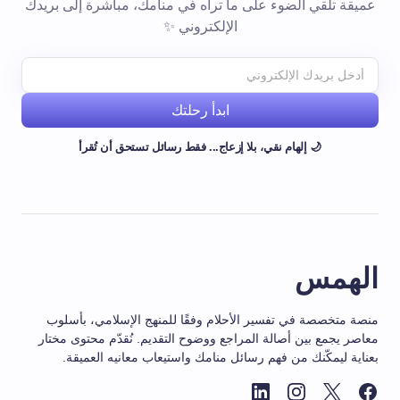
عميقة تلقي الضوء على ما تراه في منامك، مباشرة إلى بريدك
الإلكتروني ✨
ابدأ رحلتك
🌙 إلهام نقي، بلا إزعاج... فقط رسائل تستحق أن تُقرأ
الهمس
منصة متخصصة في تفسير الأحلام وفقًا للمنهج الإسلامي، بأسلوب
معاصر يجمع بين أصالة المراجع ووضوح التقديم. نُقدّم محتوى مختار
بعناية ليمكّنك من فهم رسائل منامك واستيعاب معانيه العميقة.