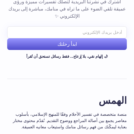
اشترك في نشرتنا البريدية لتصلك تفسيرات مميزة ورؤى
عميقة تلقي الضوء على ما تراه في منامك، مباشرة إلى بريدك
الإلكتروني ✨
ابدأ رحلتك
🌙 إلهام نقي، بلا إزعاج... فقط رسائل تستحق أن تُقرأ
الهمس
منصة متخصصة في تفسير الأحلام وفقًا للمنهج الإسلامي، بأسلوب
معاصر يجمع بين أصالة المراجع ووضوح التقديم. نُقدّم محتوى مختار
بعناية ليمكّنك من فهم رسائل منامك واستيعاب معانيه العميقة.