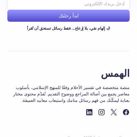
ابدأ رحلتك
🌙 إلهام نقي، بلا إزعاج... فقط رسائل تستحق أن تُقرأ
الهمس
منصة متخصصة في تفسير الأحلام وفقًا للمنهج الإسلامي، بأسلوب
معاصر يجمع بين أصالة المراجع ووضوح التقديم. نُقدّم محتوى مختار
بعناية ليمكّنك من فهم رسائل منامك واستيعاب معانيه العميقة.