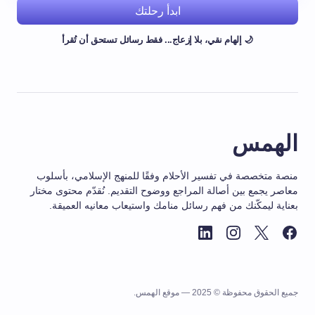
ابدأ رحلتك
🌙 إلهام نقي، بلا إزعاج... فقط رسائل تستحق أن تُقرأ
الهمس
منصة متخصصة في تفسير الأحلام وفقًا للمنهج الإسلامي، بأسلوب
معاصر يجمع بين أصالة المراجع ووضوح التقديم. نُقدّم محتوى مختار
بعناية ليمكّنك من فهم رسائل منامك واستيعاب معانيه العميقة.
جميع الحقوق محفوظة © 2025 — موقع الهمس.