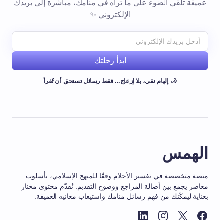
عميقة تلقي الضوء على ما تراه في منامك، مباشرة إلى بريدك
الإلكتروني ✨
ابدأ رحلتك
🌙 إلهام نقي، بلا إزعاج... فقط رسائل تستحق أن تُقرأ
الهمس
منصة متخصصة في تفسير الأحلام وفقًا للمنهج الإسلامي، بأسلوب
معاصر يجمع بين أصالة المراجع ووضوح التقديم. نُقدّم محتوى مختار
بعناية ليمكّنك من فهم رسائل منامك واستيعاب معانيه العميقة.