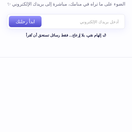
الضوء على ما تراه في منامك، مباشرة إلى بريدك الإلكتروني ✨
ابدأ رحلتك
🌙 إلهام نقي، بلا إزعاج... فقط رسائل تستحق أن تُقرأ