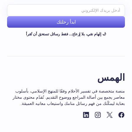
ابدأ رحلتك
🌙 إلهام نقي، بلا إزعاج... فقط رسائل تستحق أن تُقرأ
الهمس
منصة متخصصة في تفسير الأحلام وفقًا للمنهج الإسلامي، بأسلوب
معاصر يجمع بين أصالة المراجع ووضوح التقديم. نُقدّم محتوى مختار
بعناية ليمكّنك من فهم رسائل منامك واستيعاب معانيه العميقة.