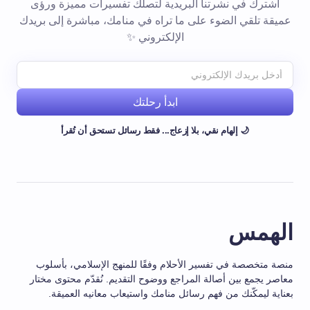
اشترك في نشرتنا البريدية لتصلك تفسيرات مميزة ورؤى
عميقة تلقي الضوء على ما تراه في منامك، مباشرة إلى بريدك
الإلكتروني ✨
ابدأ رحلتك
🌙 إلهام نقي، بلا إزعاج... فقط رسائل تستحق أن تُقرأ
الهمس
منصة متخصصة في تفسير الأحلام وفقًا للمنهج الإسلامي، بأسلوب
معاصر يجمع بين أصالة المراجع ووضوح التقديم. نُقدّم محتوى مختار
بعناية ليمكّنك من فهم رسائل منامك واستيعاب معانيه العميقة.